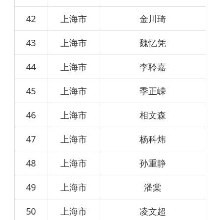
42
上海市
金川琦
43
上海市
魏忆凭
44
上海市
李聆嘉
45
上海市
季正嵘
46
上海市
相文森
47
上海市
杨科炜
48
上海市
孙重静
49
上海市
潘棠
50
上海市
凌文超