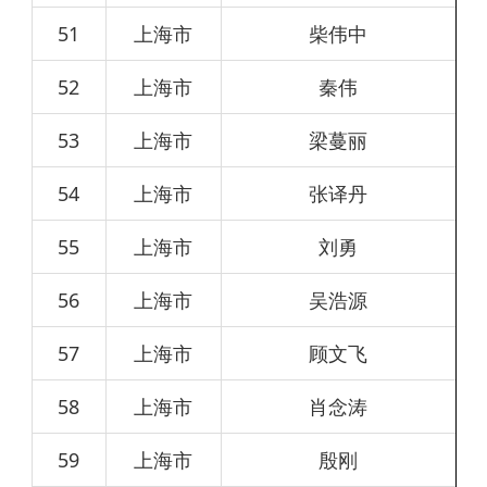
51
上海市
柴伟中
52
上海市
秦伟
53
上海市
梁蔓丽
54
上海市
张译丹
55
上海市
刘勇
56
上海市
吴浩源
57
上海市
顾文飞
58
上海市
肖念涛
59
上海市
殷刚