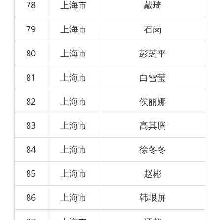
78
上海市
戴琦
79
上海市
石岗
80
上海市
彭芝平
81
上海市
白雪莹
82
上海市
侯丽娜
83
上海市
高其腾
84
上海市
徐冬冬
85
上海市
赵彬
86
上海市
韩垠屏