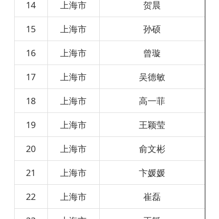
14
上海市
贺晨
15
上海市
孙硕
16
上海市
曾璇
17
上海市
吴德敏
18
上海市
高一菲
19
上海市
王颖莹
20
上海市
俞文彬
21
上海市
卞媛媛
22
上海市
崔磊