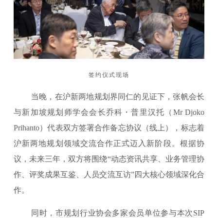
签约仪式现场
当晚，在沪新两地规划界同仁的见证下，张帆会长
与新加坡规划师学会会长乔科・普里汉托（Mr Djoko
Prihanto）代表双方签署合作备忘协议（线上），标志着
沪新两地规划领域交流合作正式迈入新阶段。根据协
议，未来三年，双方将围绕“动态资讯共享、业务管理协
作、评奖成果互鉴、人员交流互访”四大核心领域深化合
作。
同时，市规划行业协会多家会员单位参与本次SIP